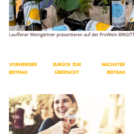
Lauffener Weingärtner präsentieren auf der ProWein BRIGIT
VORHERIGER
ZURÜCK ZUR
NÄCHSTER
BEITRAG
ÜBERSICHT
BEITRAG