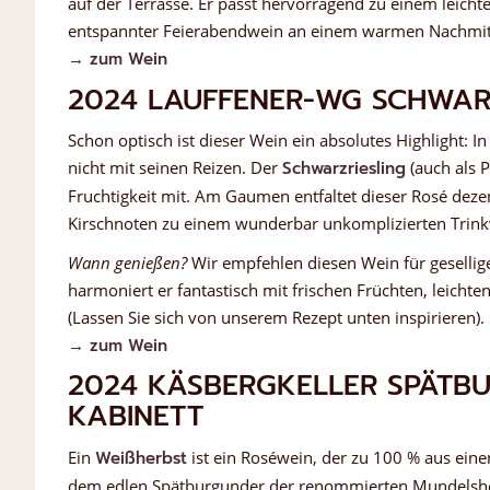
auf der Terrasse. Er passt hervorragend zu einem leich
entspannter Feierabendwein an einem warmen Nachmit
→ zum Wein
2024 LAUFFENER-WG SCHWARZ
Schon optisch ist dieser Wein ein absolutes Highlight: I
nicht mit seinen Reizen. Der
Schwarzriesling
(auch als P
Fruchtigkeit mit. Am Gaumen entfaltet dieser Rosé dezen
Kirschnoten zu einem wunderbar unkomplizierten Trink
Wann genießen?
Wir empfehlen diesen Wein für gesellig
harmoniert er fantastisch mit frischen Früchten, leich
(Lassen Sie sich von unserem Rezept unten inspirieren).
→ zum Wein
2024 KÄSBERGKELLER SPÄTBU
ABINETT
Ein
Weißherbst
ist ein Roséwein, der zu 100 % aus eine
dem edlen Spätburgunder der renommierten Mundelshei