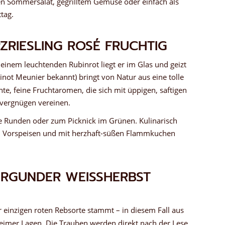
ten Sommersalat, gegrilltem Gemüse oder einfach als
tag.
RIESLING ROSÉ FRUCHTIG
n einem leuchtenden Rubinrot liegt er im Glas und geizt
inot Meunier bekannt) bringt von Natur aus eine tolle
te, feine Fruchtaromen, die sich mit üppigen, saftigen
vergnügen vereinen.
e Runden oder zum Picknick im Grünen. Kulinarisch
ten Vorspeisen und mit herzhaft-süßen Flammkuchen
RGUNDER WEISSHERBST K
r einzigen roten Rebsorte stammt – in diesem Fall aus
mer Lagen. Die Trauben werden direkt nach der Lese